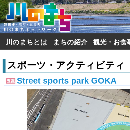
川のまちとは
まちの紹介
観光・お食
野田市
境町
五霞町
アクセス
行事予定
名所・旧跡
施設・博物
公園・緑地
お食事・お
スポーツ・
五霞町の一
境町の一覧
野田市の一
スポーツ・アクティビティ
Street sports park GOKA